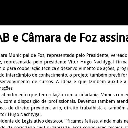
B e Câmara de Foz assi
ara Municipal de Foz, representada pelo Presidente, veread
z, representada pelo presidente Vitor Hugo Nachtygal firma
io para cooperação técnica e desenvolvimento de ações, progr
do intercâmbio de conhecimento, o projeto também prevê forn
senvolvimento de cursos. A ideia é que também auxilie a
mações.
 atendimento que tem relação com a cidadania. Vamos come
e, com a disposição de profissionais. Devemos também atende
eas de direito previdenciário, direito trabalhista e também 
itor Hugo Nachtygal.
idente do Legislativo destacou: “ficamos felizes, ainda mais 
de da sociedade civil organizada. Essa cooperação técnica se