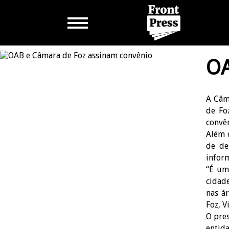
OA
A Câm
de Fo
convên
Além 
de de
infor
“É um
cidad
nas ár
Foz, V
O pres
entida